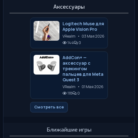
Аксессуары
Logitech Muse для
Apple Vision Pro
VRealm
•
03 Мая 2026
144
0
AddCon+ —
аксессуар с
трекингом
пальцев для Meta
Quest 3
VRealm
•
01 Мая 2026
118
0
Смотреть все
Ближайшие игры