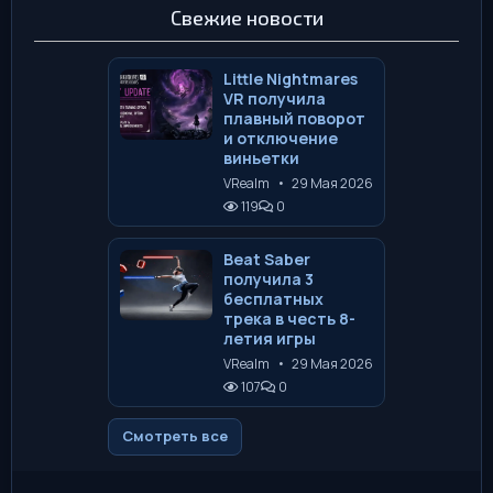
Свежие новости
Little Nightmares
VR получила
плавный поворот
и отключение
виньетки
VRealm
•
29 Мая 2026
119
0
Beat Saber
получила 3
бесплатных
трека в честь 8-
летия игры
VRealm
•
29 Мая 2026
107
0
Смотреть все