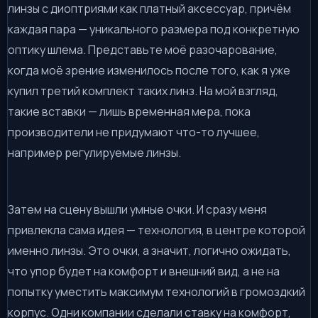
линзы с диоптриями как платный аксессуар, причём
каждая пара — уникального размера под конкретную
оптику шлема. Представьте моё разочарование,
когда моё зрение изменилось после того, как я уже
купил третий комплект таких линз. На мой взгляд,
такие вставки — лишь временная мера, пока
производители не придумают что-то лучшее,
например регулируемые линзы.
Затем на сцену вышли умные очки. И сразу меня
привлекла сама идея — технология, в центре которой
именно линзы. Это очки, а значит, логично ожидать,
что упор будет на комфорт и внешний вид, а не на
попытку уместить максимум технологий в громоздкий
корпус. Одни компании сделали ставку на комфорт,