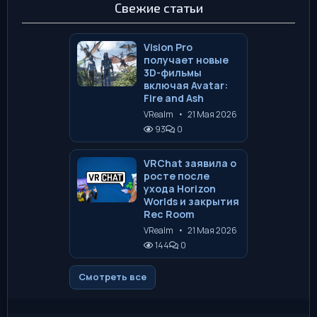
Свежие статьи
Vision Pro
получает новые
3D-фильмы
включая Avatar:
Fire and Ash
VRealm
•
21 Мая 2026
93
0
VRChat заявила о
росте после
ухода Horizon
Worlds и закрытия
Rec Room
VRealm
•
21 Мая 2026
144
0
Смотреть все