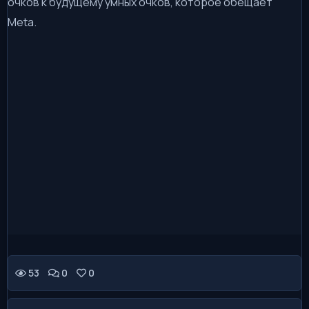
очков к будущему умных очков, которое обещает
Meta.
👍
👎
😂
😱
😡
0
0
0
0
0
😢
0
53
0
0