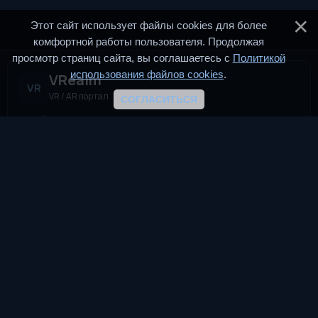
Этот сайт использует файлы cookies для более
комфортной работы пользователя. Продолжая
просмотр страниц сайта, вы соглашаетесь с
Политикой
использования файлов cookies
.
VRealm
VR
VR / AR портал
СОГЛАСИТЬСЯ
VRealm.ru — информационный портал, посвящённый
технологиям виртуальной и дополненной реальности (VR и
AR). Мы создаём пространство для всех, кто
интересуется современными иммерсивными
технологиями.
TG
VK
DTF
Разделы
Новости
Статьи