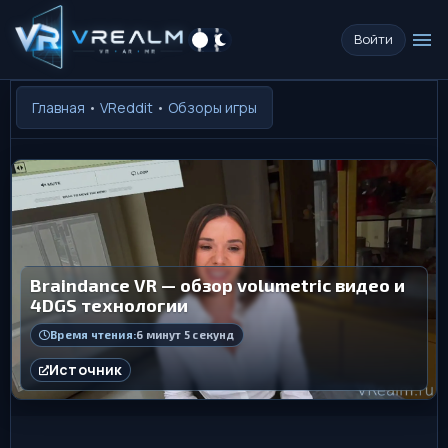
menu
Войти
Главная
•
VReddit
•
Обзоры игры
Braindance VR — обзор volumetric видео и
4DGS технологии
Время чтения:
6 минут 5 секунд
Источник