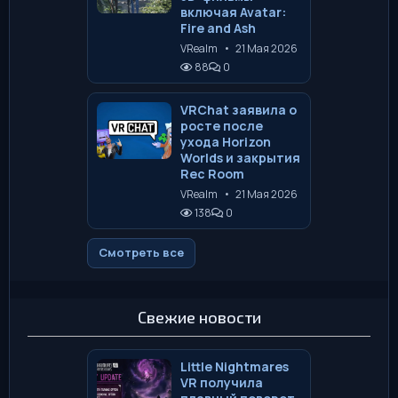
включая Avatar:
Fire and Ash
VRealm
•
21 Мая 2026
88
0
VRChat заявила о
росте после
ухода Horizon
Worlds и закрытия
Rec Room
VRealm
•
21 Мая 2026
138
0
Смотреть все
Свежие новости
Little Nightmares
VR получила