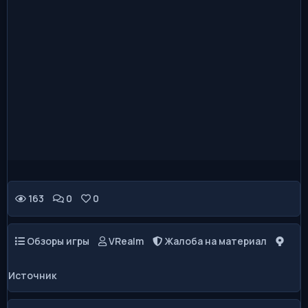
👍
👎
😂
😱
😡
0
0
0
0
0
😢
0
163
0
0
Обзоры игры
VRealm
Жалоба на материал
Источник