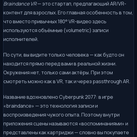
Braindance VR
— это стартап, предлагающий AR/VR-
контент для взрослых. Его главная особенность в том,
что вместо привычных 180° VR-видео здесь
используются объёмные (volumetric) записи
исполнителей.
По сути, вы видите только человека — как будто он
находится прямо перед вами в реальной жизни.
Окружения нет, только сами актёры. При этом
смотреть можно как в VR, так и через passthrough AR.
Название вдохновлено Cyberpunk 2077: в игре
«braindance» — это технология записи и
воспроизведения чужого опыта. Поэтому внутри
приложения сцены называются «воспоминаниями» и
представлены как картриджи — словно вы покупаете