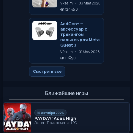
VRealm
•
03 Мая 2026
124
0
AddCon+ —
аксессуар с
трекингом
пальцев для Meta
Quest 3
VRealm
•
01 Мая 2026
111
0
Смотреть все
Ближайшие игры
15 октября 2026
PAYDAY: Aces High
Экшен, Приключение | PC