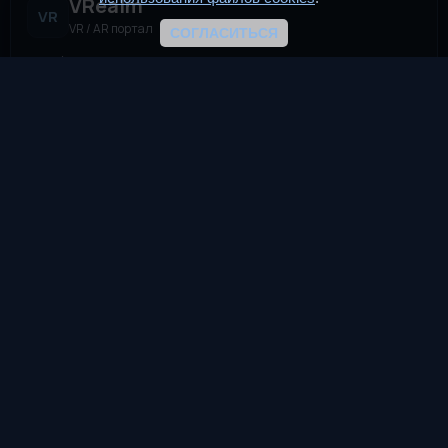
VRealm
VR
VR / AR портал
СОГЛАСИТЬСЯ
VRealm.ru — информационный портал, посвящённый
технологиям виртуальной и дополненной реальности (VR и
AR). Мы создаём пространство для всех, кто
интересуется современными иммерсивными
технологиями.
TG
VK
DTF
Разделы
Новости
Статьи
VReddit
Игры
Девайсы