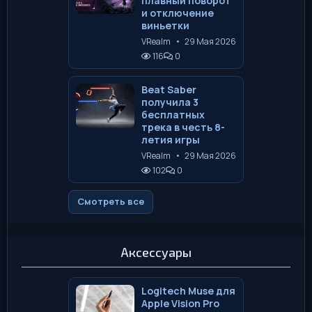
плавный поворот
и отключение
виньетки
VRealm
•
29 Мая 2026
116
0
Beat Saber
получила 3
бесплатных
трека в честь 8-
летия игры
VRealm
•
29 Мая 2026
102
0
Смотреть все
Аксессуары
Logitech Muse для
Apple Vision Pro