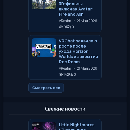
3D-фильмы
включая Avatar:
Fire and Ash
VRealm
•
21 Мая 2026
91
0
VRChat заявила о
росте после
ухода Horizon
Worlds и закрытия
Rec Room
VRealm
•
21 Мая 2026
142
0
Смотреть все
Свежие новости
Little Nightmares
VR получила