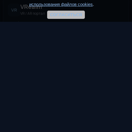
использования файлов cookies
.
VRealm
VR
VR / AR портал
СОГЛАСИТЬСЯ
VRealm.ru — информационный портал, посвящённый
технологиям виртуальной и дополненной реальности (VR и
AR). Мы создаём пространство для всех, кто
интересуется современными иммерсивными
технологиями.
TG
VK
DTF
Разделы
Новости
Статьи
VReddit
Игры
Девайсы