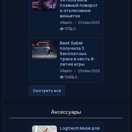
плавный поворот
и отключение
виньетки
VRealm
•
29 Мая 2026
117
0
Beat Saber
получила 3
бесплатных
трека в честь 8-
летия игры
VRealm
•
29 Мая 2026
105
0
Смотреть все
Аксессуары
Logitech Muse для