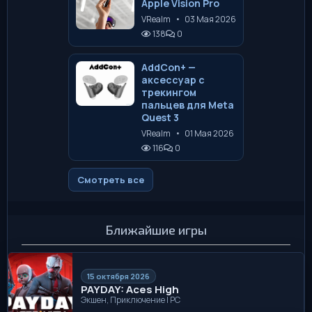
Apple Vision Pro
VRealm
•
03 Мая 2026
138
0
AddCon+ —
аксессуар с
трекингом
пальцев для Meta
Quest 3
VRealm
•
01 Мая 2026
116
0
Смотреть все
Ближайшие игры
15 октября 2026
PAYDAY: Aces High
Экшен, Приключение | PC