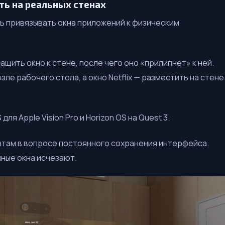
ть на реальных стенах
 привязывать окна приложений к физическим
щить окно к стене, после чего оно «прилипнет» к ней.
ле рабочего стола, а окно Netflix — разместить на стене
ля Apple Vision Pro и Horizon OS на Quest 3.
ентам в вопросе постоянного сохранения интерфейса.
ные окна исчезают.