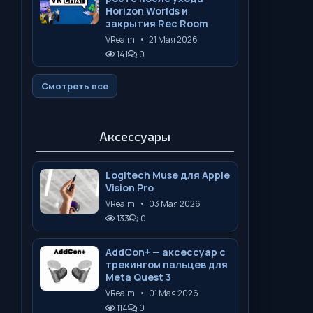
Horizon Worlds и
закрытия Rec Room
VRealm
•
21 Мая 2026
141
0
Смотреть все
Аксессуары
Logitech Muse для Apple
Vision Pro
VRealm
•
03 Мая 2026
133
0
AddCon+ — аксессуар с
трекингом пальцев для
Meta Quest 3
VRealm
•
01 Мая 2026
114
0