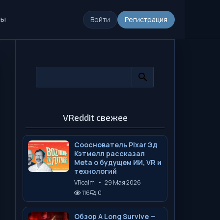
ры
Войти
Регистрация
VReddit свежее
Сооснователь Pixar Эд
Кэтмелл рассказал
Meta о будущем ИИ, VR и
технологий
VRealm
•
29 Мая 2026
116
0
Обзор A Long Survive —