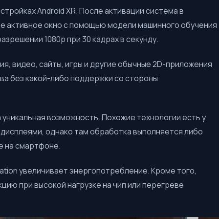
стройках Android XR. После активации система в
е активное окно с помощью модели машинного обучения
азрешении 1080p при 30 кадрах в секунду.
ия, видео, сайты, игры и другие обычные 2D-приложения
а без какой-либо поддержки со стороны
 уникальная возможность. Похожие технологии есть у
ыми дисплеями, однако там обработка выполняется либо
е на смартфоне.
zation увеличивает энергопотребление. Кроме того,
ию при высокой нагрузке на чип или перегреве