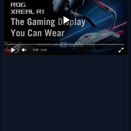
0:00
/ 0:41
👍
👎
😂
😱
😡
0
0
0
0
0
😢
0