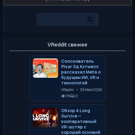
VReddit свежее
Сооснователь
Pixar Эд Кэтмелл
рассказал Meta о
будущем ИИ, VR и
технологий
VRealm
•
29 Мая 2026
115
0
Обзор A Long
Survive —
кооперативный
VR-шутер с
хорошей основой