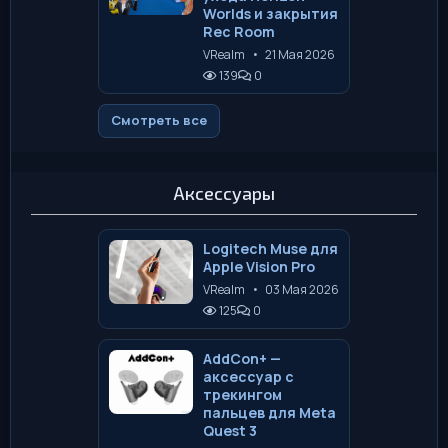
Worlds и закрытия
Rec Room
VRealm
•
21 Мая 2026
139
0
Смотреть все
Аксессуары
Logitech Muse для
Apple Vision Pro
VRealm
•
03 Мая 2026
125
0
AddCon+ —
аксессуар с
трекингом
пальцев для Meta
Quest 3