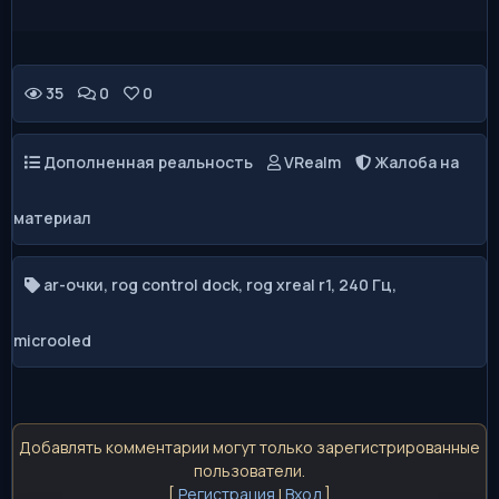
35
0
0
Дополненная реальность
VRealm
Жалоба на
материал
ar-очки
,
rog control dock
,
rog xreal r1
,
240 Гц
,
microoled
Добавлять комментарии могут только зарегистрированные
пользователи.
[
Регистрация
|
Вход
]