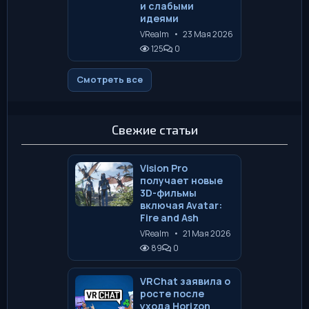
и слабыми
идеями
VRealm
•
23 Мая 2026
125
0
Смотреть все
Свежие статьи
Vision Pro
получает новые
3D-фильмы
включая Avatar:
Fire and Ash
VRealm
•
21 Мая 2026
89
0
VRChat заявила о
росте после
ухода Horizon