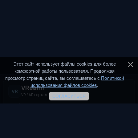
Этот сайт использует файлы cookies для более
комфортной работы пользователя. Продолжая
просмотр страниц сайта, вы соглашаетесь с
Политикой
использования файлов cookies
.
VRealm
VR
VR / AR портал
СОГЛАСИТЬСЯ
VRealm.ru — информационный портал, посвящённый
технологиям виртуальной и дополненной реальности (VR и
AR). Мы создаём пространство для всех, кто
интересуется современными иммерсивными
технологиями.