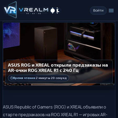
menu
Войти
ASUS ROG и XREAL открыли предзаказы на
AR-очки ROG XREAL R1 с 240 Гц
Время чтения:
2 минуты 20 секунд
ASUS Republic of Gamers (ROG) и XREAL объявили о
старте предзаказов на ROG XREAL R1 — игровых AR-