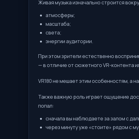
Живая музыка изначально строится вокру
атмосферы;
масштаба;
света;
энергии аудитории.
При этом зрители естественно восприни
— в отличие от сюжетного VR-контента и
VR180 не мешает этим особенностям, а н
Также важную роль играет ощущение дост
попал:
сначала вы наблюдаете за залом с дал
через минуту уже «стоите» рядом с му