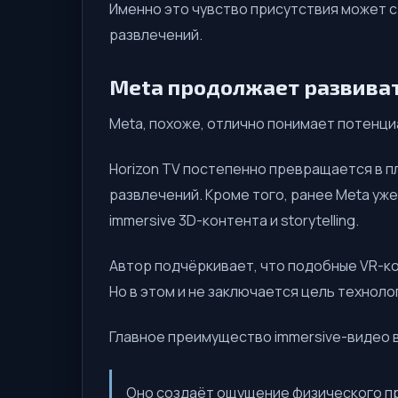
Именно это чувство присутствия может с
развлечений.
Meta продолжает развиват
Meta, похоже, отлично понимает потенци
Horizon TV постепенно превращается в пл
развлечений. Кроме того, ранее Meta уж
immersive 3D-контента и storytelling.
Автор подчёркивает, что подобные VR-к
Но в этом и не заключается цель техноло
Главное преимущество immersive-видео в
Оно создаёт ощущение физического при