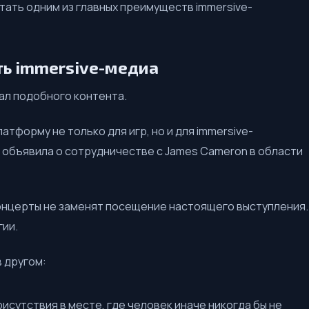
тать одним из главных преимуществ immersive-
ь immersive-медиа
ал подобного контента.
атформу не только для игр, но и для immersive-
е объявила о сотрудничестве с James Cameron в области
онцерты не заменят посещение настоящего выступления.
гии.
 другом:
сутствия в месте, где человек иначе никогда бы не