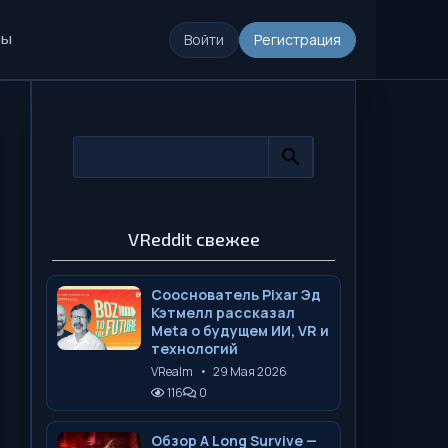
ры
Войти
Регистрация
VReddit свежее
Сооснователь Pixar Эд
Кэтмелл рассказал
Meta о будущем ИИ, VR и
технологий
VRealm
•
29 Мая 2026
116
0
Обзор A Long Survive —