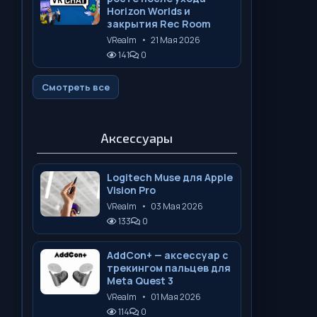
Horizon Worlds и
закрытия Rec Room
VRealm
•
21 Мая 2026
141
0
Смотреть все
Аксессуары
Logitech Muse для Apple
Vision Pro
VRealm
•
03 Мая 2026
133
0
AddCon+ — аксессуар с
трекингом пальцев для
Meta Quest 3
VRealm
•
01 Мая 2026
114
0