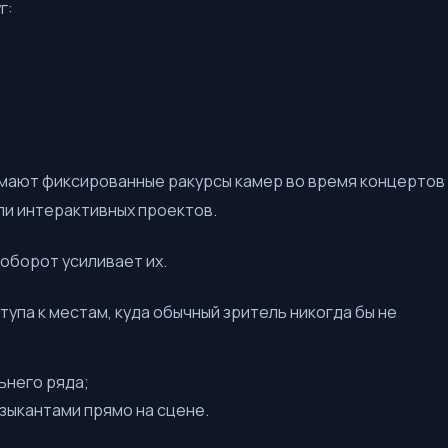
г:
мают фиксированные ракурсы камер во время концертов
ли интерактивных проектов.
аоборот усиливает их.
упа к местам, куда обычный зритель никогда бы не
ьнего ряда;
зыкантами прямо на сцене.