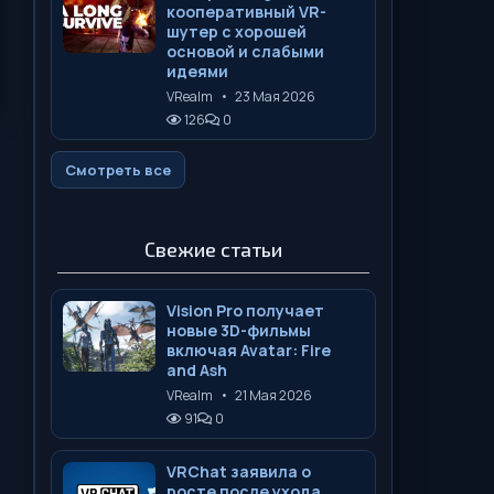
кооперативный VR-
шутер с хорошей
основой и слабыми
идеями
VRealm
•
23 Мая 2026
126
0
Смотреть все
Свежие статьи
Vision Pro получает
новые 3D-фильмы
включая Avatar: Fire
and Ash
VRealm
•
21 Мая 2026
91
0
VRChat заявила о
росте после ухода