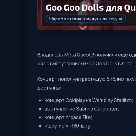
Goo Goo Dolls для Qu
Время чтения:
3 минуты 49 секунд
Владельцы Meta Quest 3 получили ещё оди
раз с выступлением Goo Goo Dolls в леге
Концерт пополнил растущую библиотеку i
доступны:
концерт Coldplay на Wembley Stadium;
выступление Sabrina Carpenter;
концерт Arcade Fire;
и другие VR180-шоу.