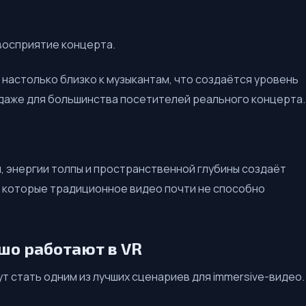
восприятие концерта.
 настолько близко к музыкантам, что создаётся уровень
даже для большинства посетителей реального концерта.
, энергии толпы и пространственной глубины создаёт
 которые традиционное видео почти не способно
шо работают в VR
т стать одним из лучших сценариев для immersive-видео.