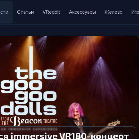
сти
Статьи
VReddit
Аксессуары
Железо
Иг
лся immersive VR180-концерт