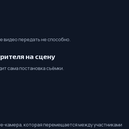
е видео передать не способно.
рителя на сцену
ит сама постановка съёмки.
ve-камера, которая перемещается между участниками