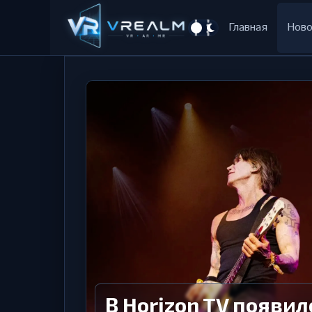
Главная
Ново
В Horizon TV появи