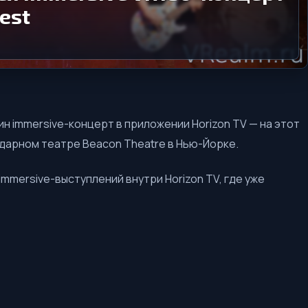
est
н immersive-концерт в приложении Horizon TV — на этот
ндарном театре Beacon Theatre в Нью-Йорке.
mmersive-выступлений внутри Horizon TV, где уже