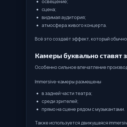
освещение;
сцена;
видимая аудитория;
атмосфера живого концерта.
Всё это создаёт эффект, который обычно
Камеры буквально ставят з
Особенно сильное впечатление производ
Immersive-камеры размещены:
в задней части театра;
среди зрителей;
прямо на сцене рядом с музыкантами.
Также используется движущаяся immersi