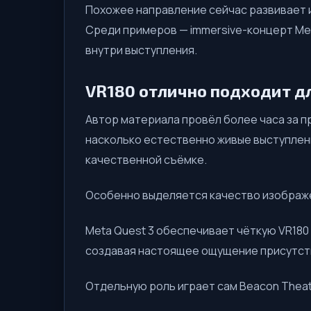
Похожее направление сейчас развивает и A
Среди примеров — immersive-концерт Met
внутри выступления.
VR180 отлично подходит д
Автор материала провёл более часа за пр
насколько естественно живые выступлен
качественной съёмке.
Особенно выделяется качество изображ
Meta Quest 3 обеспечивает чёткую VR180
создавая настоящее ощущение присутств
Отдельную роль играет сам Beacon Theat