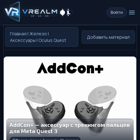
menu
Войти
Главная
|
Железо
|
Добавить материал
Аксессуары
|
Oculus Quest
AddCon+ — аксессуар с трекингом пальцев
для Meta Quest 3