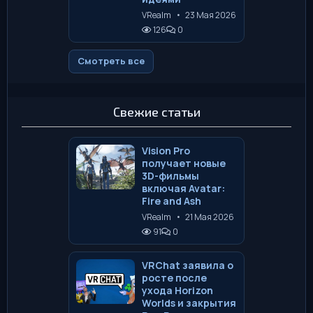
VRealm
•
23 Мая 2026
126
0
Смотреть все
Свежие статьи
Vision Pro
получает новые
3D-фильмы
включая Avatar:
Fire and Ash
VRealm
•
21 Мая 2026
91
0
VRChat заявила о
росте после
ухода Horizon
Worlds и закрытия