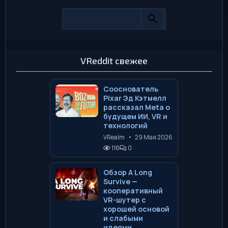
VReddit свежее
Сооснователь
Pixar Эд Кэтмелл
рассказал Meta о
будущем ИИ, VR и
технологий
VRealm
•
29 Мая 2026
116
0
Обзор A Long
Survive —
кооперативный
VR-шутер с
хорошей основой
и слабыми
идеями