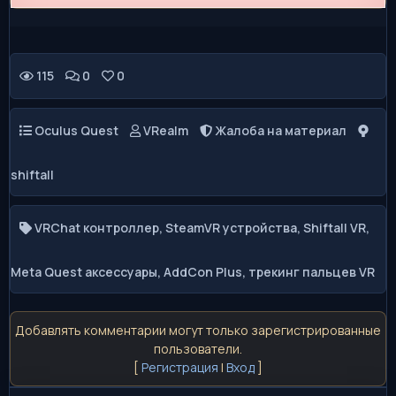
115
0
0
Oculus Quest
VRealm
Жалоба на материал
shiftall
VRChat контроллер
,
SteamVR устройства
,
Shiftall VR
,
Meta Quest аксессуары
,
AddCon Plus
,
трекинг пальцев VR
Добавлять комментарии могут только зарегистрированные
пользователи.
[
Регистрация
|
Вход
]