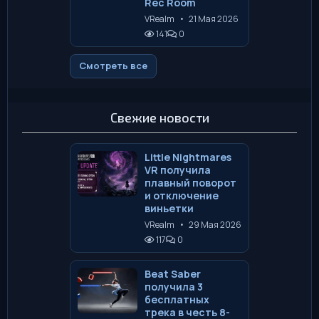
Rec Room
VRealm
•
21 Мая 2026
141
0
Смотреть все
Свежие новости
Little Nightmares
VR получила
плавный поворот
и отключение
виньетки
VRealm
•
29 Мая 2026
117
0
Beat Saber
получила 3
бесплатных
трека в честь 8-