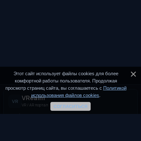
Этот сайт использует файлы cookies для более
комфортной работы пользователя. Продолжая
просмотр страниц сайта, вы соглашаетесь с
Политикой
использования файлов cookies
.
VRealm
VR
VR / AR портал
СОГЛАСИТЬСЯ
VRealm.ru — информационный портал, посвящённый
технологиям виртуальной и дополненной реальности (VR и
AR). Мы создаём пространство для всех, кто
интересуется современными иммерсивными