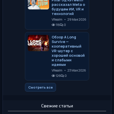
рассказал Meta о
будущем ИИ, VR и
технологий
VRealm
•
29 Мая 2026
116
0
Обзор A Long
Survive —
кооперативный
VR-шутер с
хорошей основой
и слабыми
идеями
VRealm
•
23 Мая 2026
126
0
Смотреть все
Свежие статьи