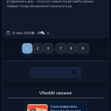
вторжение в дом — получит новый mixed reality-режим.
Первый тизер обновления показали в ра...
23 Мая 2026
48
0
...
1
2
3
7
8
VReddit свежее
Сооснователь
Pixar Эд Кэтмелл