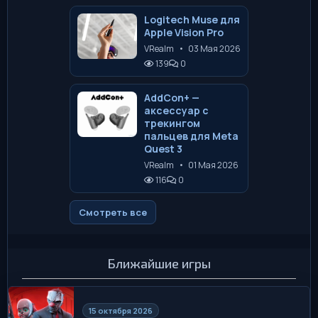
Logitech Muse для
Apple Vision Pro
VRealm
•
03 Мая 2026
139
0
AddCon+ —
аксессуар с
трекингом
пальцев для Meta
Quest 3
VRealm
•
01 Мая 2026
116
0
Смотреть все
Ближайшие игры
15 октября 2026