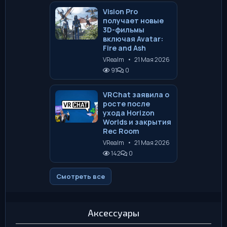
Vision Pro
получает новые
3D-фильмы
включая Avatar:
Fire and Ash
VRealm
•
21 Мая 2026
91
0
VRChat заявила о
росте после
ухода Horizon
Worlds и закрытия
Rec Room
VRealm
•
21 Мая 2026
142
0
Смотреть все
Аксессуары