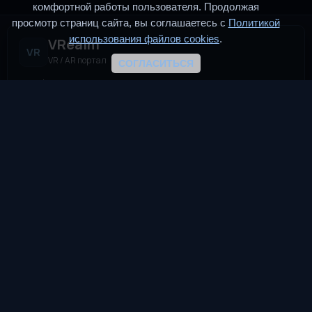
комфортной работы пользователя. Продолжая
просмотр страниц сайта, вы соглашаетесь с
Политикой
использования файлов cookies
.
VRealm
VR
VR / AR портал
СОГЛАСИТЬСЯ
VRealm.ru — информационный портал, посвящённый
технологиям виртуальной и дополненной реальности (VR и
AR). Мы создаём пространство для всех, кто
интересуется современными иммерсивными
технологиями.
TG
VK
DTF
Разделы
Новости
Статьи
VReddit