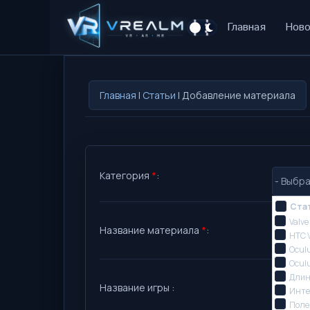
Главная
Ново
Главная
|
Статьи
| Добавление материала
Категория
*
:
Ста
Valve
Название материала
*
:
HTC 
Oculu
Ocul
Длин
Название игры :
Инте
Поле