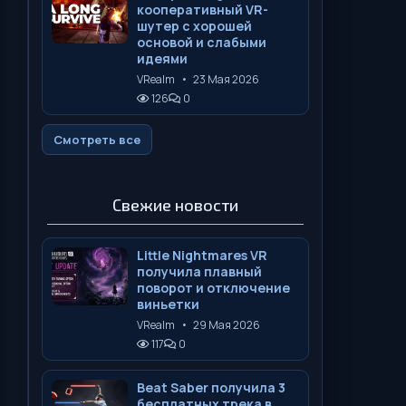
кооперативный VR-
шутер с хорошей
основой и слабыми
идеями
VRealm
•
23 Мая 2026
126
0
Смотреть все
Свежие новости
Little Nightmares VR
получила плавный
поворот и отключение
виньетки
VRealm
•
29 Мая 2026
117
0
Beat Saber получила 3
бесплатных трека в