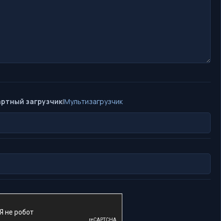
ртный загрузчик
|
Мультизагрузчик