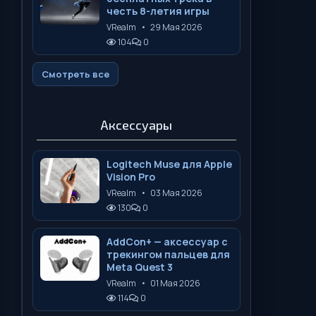
честь 8-летия игры
VRealm
•
29 Мая 2026
104
0
Смотреть все
Аксессуары
Logitech Muse для Apple
Vision Pro
VRealm
•
03 Мая 2026
130
0
AddCon+ — аксессуар с
трекингом пальцев для
Meta Quest 3
VRealm
•
01 Мая 2026
114
0