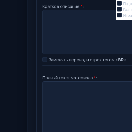
Подр
Краткое описание
*
:
Разн
Игр
Заменять переводы строк тегом
<BR>
Полный текст материала
*
: