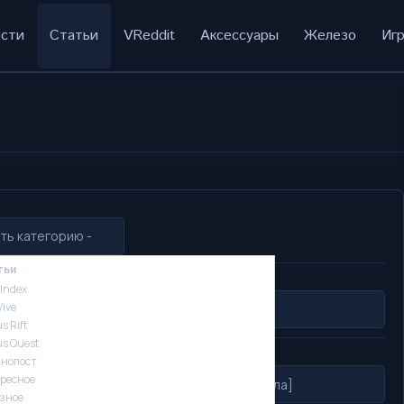
сти
Статьи
VReddit
Аксессуары
Железо
Иг
тьи
 Index
Vive
s Rift
us Quest
нопост
ресное
зное