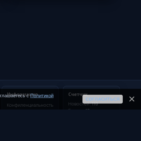
Информация
Счетчик
оглашаетесь с
Политикой
СОГЛАСИТЬСЯ
Новостей:
110
Конфиленциальность
Блогов:
13
Соглашение
Статей:
31
Реклама
Девайсов:
16
Игр:
40
RSS