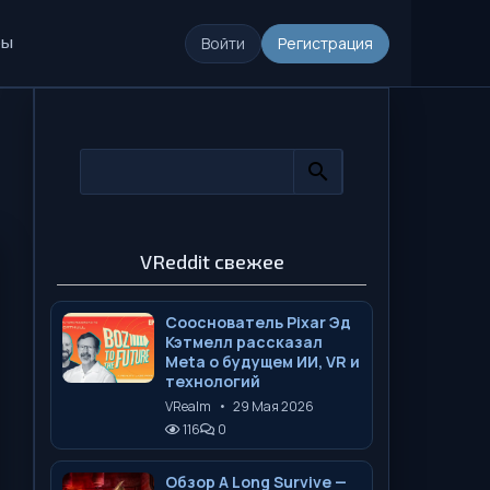
ры
Войти
Регистрация
VReddit свежее
Сооснователь Pixar Эд
Кэтмелл рассказал
Meta о будущем ИИ, VR и
технологий
VRealm
•
29 Мая 2026
116
0
Обзор A Long Survive —