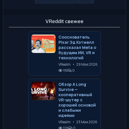
VReddit свежее
Сооснователь
Pixar Эд Кэтмелл
рассказал Meta о
будущем ИИ, VR и
технологий
VRealm
•
29 Мая 2026
116
0
Обзор A Long
Survive —
кооперативный
VR-шутер с
хорошей основой
и слабыми
идеями
VRealm
•
23 Мая 2026
126
0