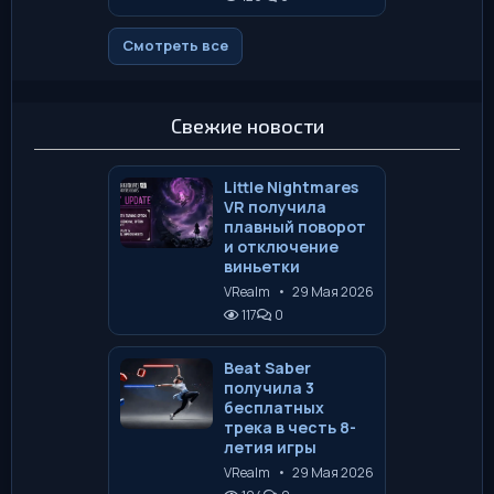
Смотреть все
Свежие новости
Little Nightmares
VR получила
плавный поворот
и отключение
виньетки
VRealm
•
29 Мая 2026
117
0
Beat Saber
получила 3
бесплатных
трека в честь 8-
летия игры
VRealm
•
29 Мая 2026