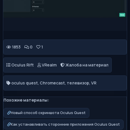
1853
0
1
Oculus Rift
VRealm
Жалоба на материал
oculus quest
,
Chromecast
,
телевизор
,
VR
Похожие материалы:
Новый способ скриншота Oculus Quest
Как устанавливать сторонние приложения Oculus Quest