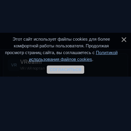
Этот сайт использует файлы cookies для более
комфортной работы пользователя. Продолжая
просмотр страниц сайта, вы соглашаетесь с
Политикой
использования файлов cookies
.
VRealm
VR
VR / AR портал
СОГЛАСИТЬСЯ
VRealm.ru — информационный портал, посвящённый
технологиям виртуальной и дополненной реальности (VR и
AR). Мы создаём пространство для всех, кто
интересуется современными иммерсивными
технологиями.
TG
VK
DTF