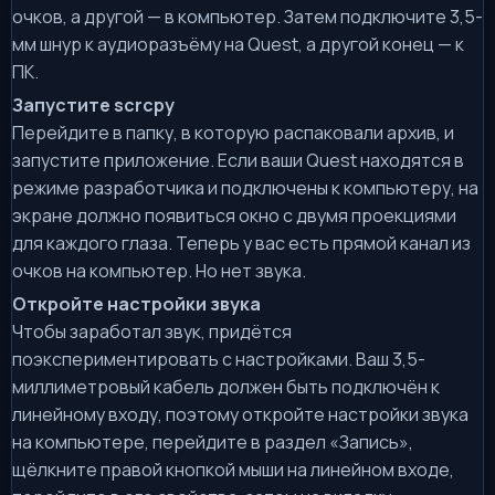
очков, а другой — в компьютер. Затем подключите 3,5-
мм шнур к аудиоразъёму на Quest, а другой конец — к
ПК.
Запустите scrcpy
Перейдите в папку, в которую распаковали архив, и
запустите приложение. Если ваши Quest находятся в
режиме разработчика и подключены к компьютеру, на
экране должно появиться окно с двумя проекциями
для каждого глаза. Теперь у вас есть прямой канал из
очков на компьютер. Но нет звука.
Откройте настройки звука
Чтобы заработал звук, придётся
поэкспериментировать с настройками. Ваш 3,5-
миллиметровый кабель должен быть подключён к
линейному входу, поэтому откройте настройки звука
на компьютере, перейдите в раздел «Запись»,
щёлкните правой кнопкой мыши на линейном входе,