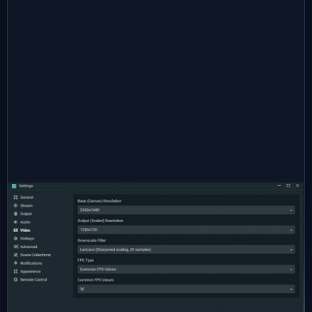
👍
👎
😂
😱
😡
0
0
0
0
0
😢
0