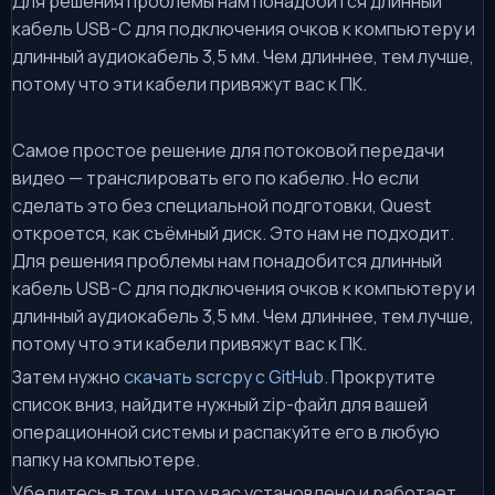
Для решения проблемы нам понадобится длинный
кабель USB-C для подключения очков к компьютеру и
длинный аудиокабель 3,5 мм. Чем длиннее, тем лучше,
потому что эти кабели привяжут вас к ПК.
Самое простое решение для потоковой передачи
видео — транслировать его по кабелю. Но если
сделать это без специальной подготовки, Quest
откроется, как съёмный диск. Это нам не подходит.
Для решения проблемы нам понадобится длинный
кабель USB-C для подключения очков к компьютеру и
длинный аудиокабель 3,5 мм. Чем длиннее, тем лучше,
потому что эти кабели привяжут вас к ПК.
Затем нужно
скачать scrcpy с GitHub
. Прокрутите
список вниз, найдите нужный zip-файл для вашей
операционной системы и распакуйте его в любую
папку на компьютере.
Убедитесь в том, что у вас установлено и работает