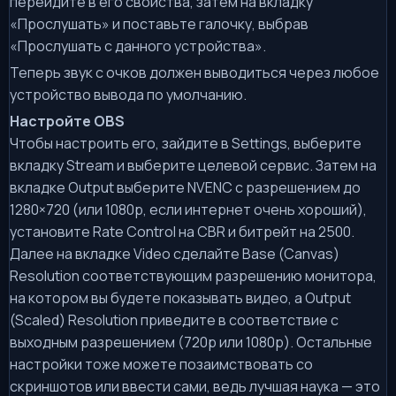
перейдите в его свойства, затем на вкладку
«Прослушать» и поставьте галочку, выбрав
«Прослушать с данного устройства».
Теперь звук с очков должен выводиться через любое
устройство вывода по умолчанию.
Настройте OBS
Чтобы настроить его, зайдите в Settings, выберите
вкладку Stream и выберите целевой сервис. Затем на
вкладке Output выберите NVENC с разрешением до
1280×720 (или 1080p, если интернет очень хороший),
установите Rate Control на CBR и битрейт на 2500.
Далее на вкладке Video сделайте Base (Canvas)
Resolution соответствующим разрешению монитора,
на котором вы будете показывать видео, а Output
(Scaled) Resolution приведите в соответствие с
выходным разрешением (720p или 1080p). Остальные
настройки тоже можете позаимствовать со
скриншотов или ввести сами, ведь лучшая наука — это