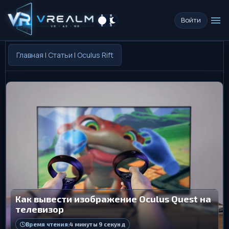
menu
Войти
Главная
|
Статьи
|
Oculus Rift
Как вывести изображение Oculus Quest на
телевизор
Время чтения:
4 минуты 9 секунд