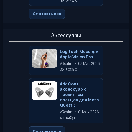
104
0
Смотреть все
Аксессуары
Logitech Muse для
Apple Vision Pro
VRealm
•
03 Мая 2026
130
0
AddCon+ —
аксессуар с
трекингом
пальцев для Meta
Quest 3
VRealm
•
01 Мая 2026
114
0
Смотреть все