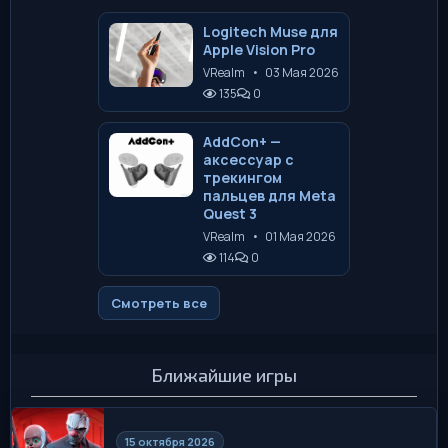
Logitech Muse для
Apple Vision Pro
VRealm
•
03 Мая 2026
135
0
AddCon+ —
аксессуар с
трекингом
пальцев для Meta
Quest 3
VRealm
•
01 Мая 2026
114
0
Смотреть все
Ближайшие игры
15 октября 2026