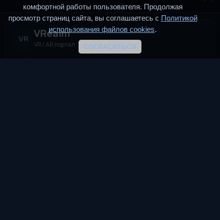
комфортной работы пользователя. Продолжая
просмотр страниц сайта, вы соглашаетесь с
Политикой
использования файлов cookies
.
VRealm
VR
VR / AR портал
СОГЛАСИТЬСЯ
VRealm.ru — информационный портал, посвящённый
технологиям виртуальной и дополненной реальности (VR и
AR). Мы создаём пространство для всех, кто
интересуется современными иммерсивными
технологиями.
TG
VK
DTF
Разделы
Новости
Статьи
VReddit