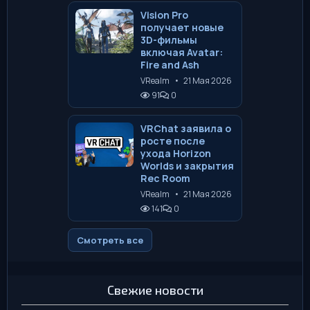
Vision Pro
получает новые
3D-фильмы
включая Avatar:
Fire and Ash
VRealm
•
21 Мая 2026
91
0
VRChat заявила о
росте после
ухода Horizon
Worlds и закрытия
Rec Room
VRealm
•
21 Мая 2026
141
0
Смотреть все
Свежие новости