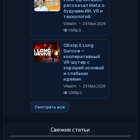
рассказал Meta о
будущем ИИ, VR и
технологий
VRealm
•
29 Мая 2026
116
0
Обзор A Long
Survive —
кооперативный
VR-шутер с
хорошей основой
и слабыми
идеями
VRealm
•
23 Мая 2026
126
0
Смотреть все
Свежие статьи