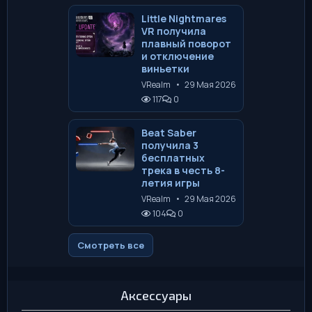
Little Nightmares
VR получила
плавный поворот
и отключение
виньетки
VRealm
•
29 Мая 2026
117
0
Beat Saber
получила 3
бесплатных
трека в честь 8-
летия игры
VRealm
•
29 Мая 2026
104
0
Смотреть все
Аксессуары