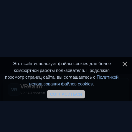
Этот сайт использует файлы cookies для более
комфортной работы пользователя. Продолжая
просмотр страниц сайта, вы соглашаетесь с
Политикой
использования файлов cookies
.
VRealm
VR
VR / AR портал
СОГЛАСИТЬСЯ
VRealm.ru — информационный портал, посвящённый
технологиям виртуальной и дополненной реальности (VR и
AR). Мы создаём пространство для всех, кто
интересуется современными иммерсивными
технологиями.