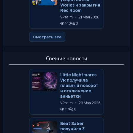
Worlds и закрытия
Rec Room
VRealm
•
21 Мая 2026
140
0
Смотреть все
Свежие новости
Little Nightmares
VR получила
плавный поворот
и отключение
виньетки
VRealm
•
29 Мая 2026
117
0
Beat Saber
получила 3