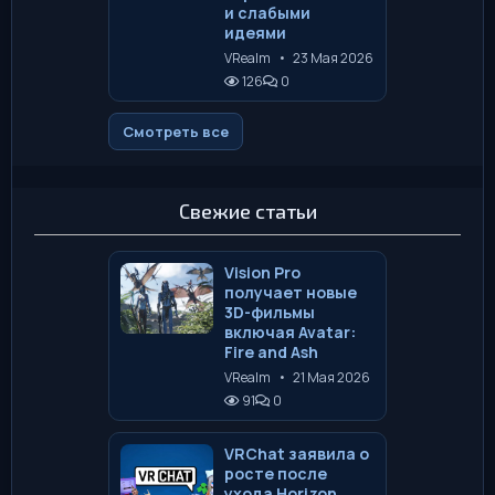
и слабыми
идеями
VRealm
•
23 Мая 2026
126
0
Смотреть все
Свежие статьи
Vision Pro
получает новые
3D-фильмы
включая Avatar:
Fire and Ash
VRealm
•
21 Мая 2026
91
0
VRChat заявила о
росте после
ухода Horizon