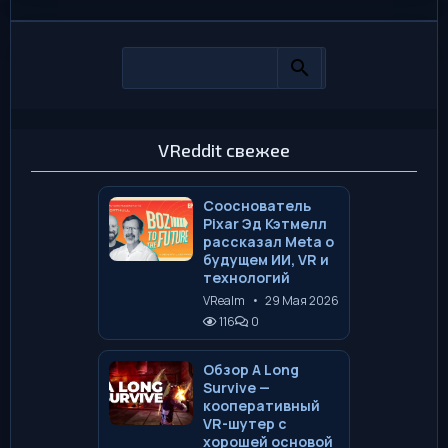
VReddit свежее
Сооснователь
Pixar Эд Кэтмелл
рассказал Meta о
будущем ИИ, VR и
технологий
VRealm
•
29 Мая 2026
116
0
Обзор A Long
Survive —
кооперативный
VR-шутер с
хорошей основой