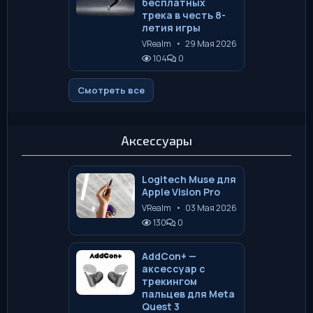
бесплатных
трека в честь 8-
летия игры
VRealm
•
29 Мая 2026
104
0
Смотреть все
Аксессуары
Logitech Muse для
Apple Vision Pro
VRealm
•
03 Мая 2026
130
0
AddCon+ —
аксессуар с
трекингом
пальцев для Meta
Quest 3