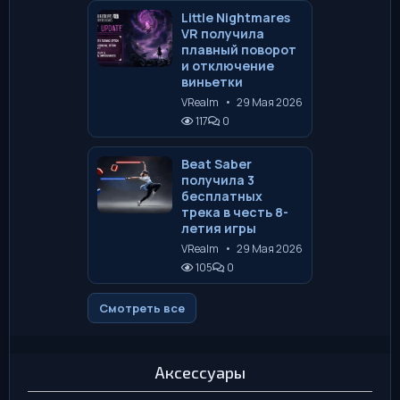
Little Nightmares
VR получила
плавный поворот
и отключение
виньетки
VRealm
•
29 Мая 2026
117
0
Beat Saber
получила 3
бесплатных
трека в честь 8-
летия игры
VRealm
•
29 Мая 2026
105
0
Смотреть все
Аксессуары