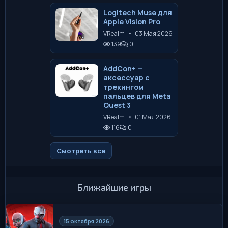
Logitech Muse для
Apple Vision Pro
VRealm
•
03 Мая 2026
139
0
AddCon+ —
аксессуар с
трекингом
пальцев для Meta
Quest 3
VRealm
•
01 Мая 2026
116
0
Смотреть все
Ближайшие игры
15 октября 2026