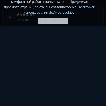
комфортной работы пользователя. Продолжая
просмотр страниц сайта, вы соглашаетесь с
Политикой
использования файлов cookies
.
VRealm
VR
VR / AR портал
СОГЛАСИТЬСЯ
VRealm.ru — информационный портал, посвящённый
технологиям виртуальной и дополненной реальности (VR и
AR). Мы создаём пространство для всех, кто
интересуется современными иммерсивными
технологиями.
TG
VK
DTF
Разделы
Новости
Статьи
VReddit
Игры