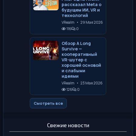
рассказал Meta о
будущем ИИ, VR и
технологий
VRealm
•
29 Мая 2026
116
0
Обзор A Long
Survive —
кооперативный
VR-шутер с
хорошей основой
и слабыми
идеями
VRealm
•
23 Мая 2026
126
0
Смотреть все
Свежие новости