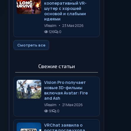
кооперативный VR-
шутер с хорошей
основой и слабыми
идеями
VRealm
•
23 Мая 2026
126
0
Смотреть все
Свежие статьи
Vision Pro получает
новые 3D-фильмы
включая Avatar: Fire
and Ash
VRealm
•
21 Мая 2026
91
0
VRChat заявила о
росте после ухода