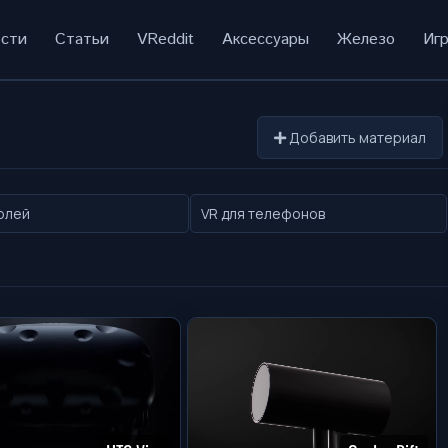
сти
Статьи
VReddit
Аксессуары
Железо
Иг
Добавить материал
олей
VR для телефонов