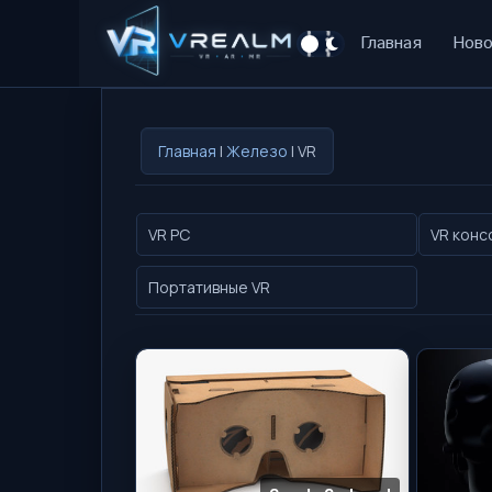
Главная
Ново
Главная
|
Железо
| VR
VR PC
VR конс
Портативные VR