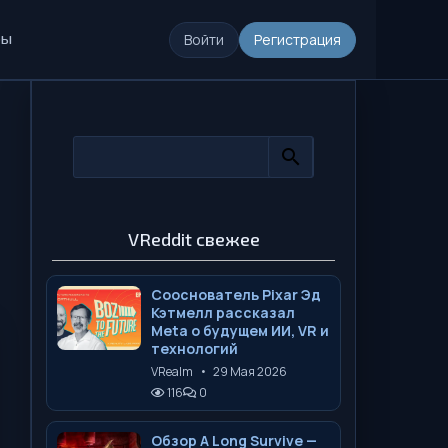
ры
Войти
Регистрация
VReddit свежее
Сооснователь Pixar Эд
Кэтмелл рассказал
Meta о будущем ИИ, VR и
технологий
VRealm
•
29 Мая 2026
116
0
Обзор A Long Survive —