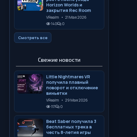
Horizon Worlds и
закрытия Rec Room
VRealm
•
21 Мая 2026
140
0
Смотреть все
Свежие новости
Little Nightmares VR
получила плавный
поворот и отключение
виньетки
VRealm
•
29 Мая 2026
117
0
Beat Saber получила 3
бесплатных трека в
честь 8-летия игры