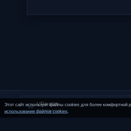
VRealm
Этот сайт использует файлы cookies для более комфортной 
VR
VR / AR портал
использования файлов cookies
.
VRealm.ru — информационный портал, посвящённый
технологиям виртуальной и дополненной реальности (