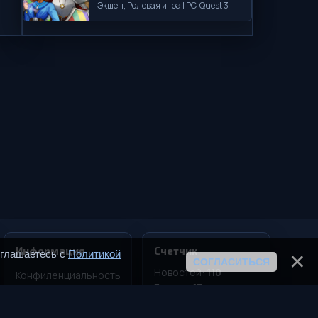
Экшен, Ролевая игра | PC, Quest 3
Информация
Счетчик
оглашаетесь с
Политикой
СОГЛАСИТЬСЯ
Новостей:
110
Конфиленциальность
Блогов:
13
Соглашение
Статей:
31
Реклама
Девайсов:
16