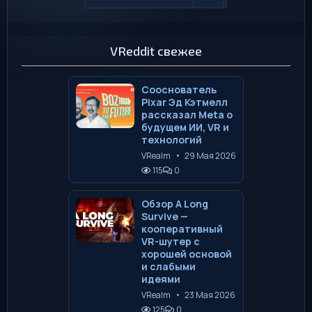
VReddit свежее
Сооснователь
Pixar Эд Кэтмелл
рассказал Meta о
будущем ИИ, VR и
технологий
VRealm
•
29 Мая 2026
115
0
Обзор A Long
Survive —
кооперативный
VR-шутер с
хорошей основой
и слабыми
идеями
VRealm
•
23 Мая 2026
125
0