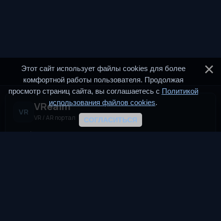
Этот сайт использует файлы cookies для более
комфортной работы пользователя. Продолжая
просмотр страниц сайта, вы соглашаетесь с
Политикой
использования файлов cookies
.
VRealm
VR
VR / AR портал
СОГЛАСИТЬСЯ
VRealm.ru — информационный портал, посвящённый
технологиям виртуальной и дополненной реальности (VR и
AR). Мы создаём пространство для всех, кто
интересуется современными иммерсивными
технологиями.
TG
VK
DTF