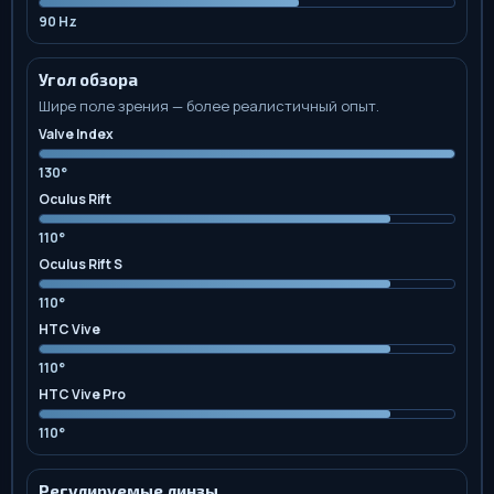
90 Hz
Угол обзора
Шире поле зрения — более реалистичный опыт.
Valve Index
130°
Oculus Rift
110°
Oculus Rift S
110°
HTC Vive
110°
HTC Vive Pro
110°
Регулируемые линзы