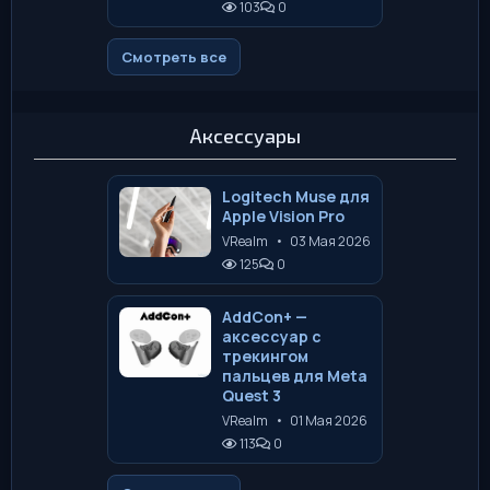
103
0
Смотреть все
Аксессуары
Logitech Muse для
Apple Vision Pro
VRealm
•
03 Мая 2026
125
0
AddCon+ —
аксессуар с
трекингом
пальцев для Meta
Quest 3
VRealm
•
01 Мая 2026
113
0