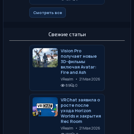
Смотреть все
Свежие статьи
Vision Pro
получает новые
3D-фильмы
включая Avatar:
Fire and Ash
VRealm
•
21 Мая 2026
89
0
VRChat заявила о
росте после
ухода Horizon
Worlds и закрытия
Rec Room
VRealm
•
21 Мая 2026