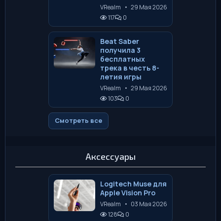
VRealm
•
29 Мая 2026
117
0
Beat Saber
получила 3
бесплатных
трека в честь 8-
летия игры
VRealm
•
29 Мая 2026
103
0
Смотреть все
Аксессуары
Logitech Muse для
Apple Vision Pro
VRealm
•
03 Мая 2026
128
0