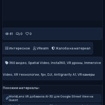
0
81
0
0
Интересное
VRealm
Жалоба на материал
360 видео
,
Spatial Video
,
Insta360
,
VR дроны
,
Immersive
Video
,
XR технологии
,
fpv
,
DJI
,
Antigravity A1
,
VR камеры
Похожие материалы:
WorldLens VR добавила AI-3D для Google Street View на
Quest