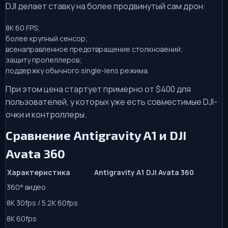
DJI делает ставку на более продвинутый сам дрон:
8K 60 FPS;
более крупный сенсор;
всенаправленное предотвращение столкновений;
защиту пропеллеров;
поддержку обычного single-lens режима.
При этом цена стартует примерно от $400 для
пользователей, у которых уже есть совместимые DJI-
очки и контроллеры.
Сравнение Antigravity A1 и DJI
Avata 360
Характеристика
Antigravity A1
DJI Avata 360
360° видео
8K 30fps / 5.2K 60fps
8K 60fps