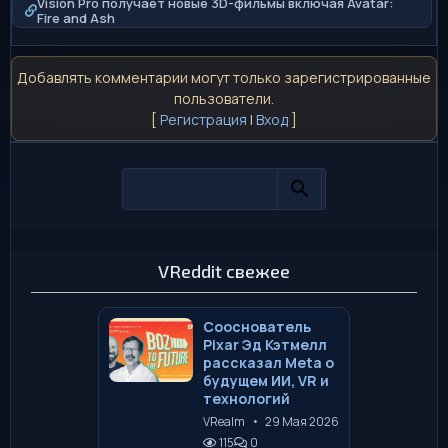
Vision Pro получает новые 3D-фильмы включая Avatar:
Fire and Ash
Добавлять комментарии могут только зарегистрированные
пользователи.
[
Регистрация
|
Вход
]
VReddit свежее
Сооснователь
Pixar Эд Кэтмелл
рассказал Meta о
будущем ИИ, VR и
технологий
VRealm
•
29 Мая 2026
115
0