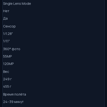
Single Lens Mode
Нет
Да
Сенсор
1/1.28"
1/1.1"
360° фото
55MP
120MP
Вес
249 г
455 г
Время полёта
24–39 минут