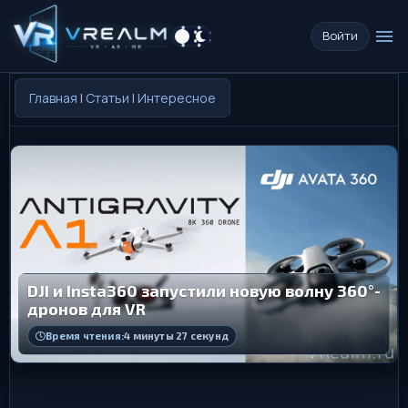
menu
Войти
Главная
|
Статьи
|
Интересное
DJI и Insta360 запустили новую волну 360°-
дронов для VR
Время чтения:
4 минуты 27 секунд