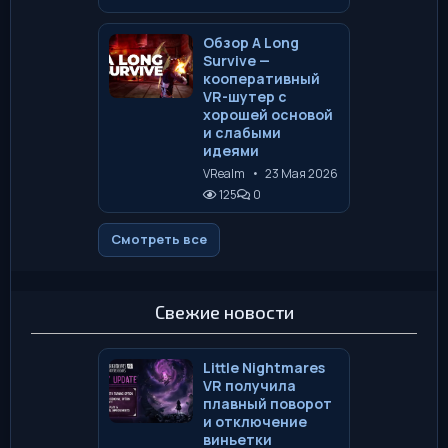
Обзор A Long
Survive —
кооперативный
VR-шутер с
хорошей основой
и слабыми
идеями
VRealm
•
23 Мая 2026
125
0
Смотреть все
Свежие новости
Little Nightmares
VR получила
плавный поворот
и отключение
виньетки