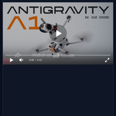
0:00
/ 4:16
👍
👎
😂
😱
😡
0
0
0
0
0
😢