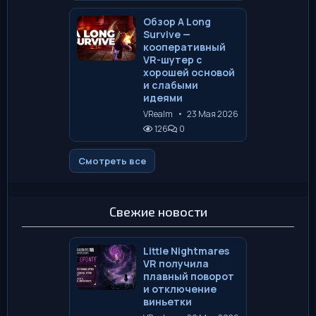
Обзор A Long
Survive —
кооперативный
VR-шутер с
хорошей основой
и слабыми
идеями
VRealm
•
23 Мая 2026
126
0
Смотреть все
Свежие новости
Little Nightmares
VR получила
плавный поворот
и отключение
виньетки