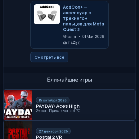
AddCon+ —
аксессуар с
трекингом
пальцев для Meta
Quest 3
VRealm
•
01 Мая 2026
114
0
Смотреть все
Ближайшие игры
15 октября 2026
PAYDAY: Aces High
Экшен, Приключение | PC
27 декабря 2026
Postal 2 VR