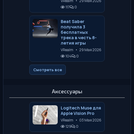
VRealm
•
29 Мая 2026
117
0
Beat Saber
получила 3
бесплатных
трека в честь 8-
летия игры
VRealm
•
29 Мая 2026
104
0
Смотреть все
Аксессуары
Logitech Muse для
Apple Vision Pro
VRealm
•
03 Мая 2026
129
0