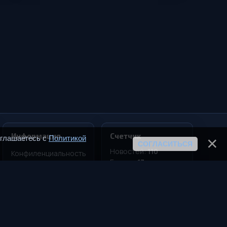
Информация
Счетчик
оглашаетесь с
Политикой
СОГЛАСИТЬСЯ
Новостей:
110
Конфиленциальность
Блогов:
13
Соглашение
Статей:
31
Реклама
Девайсов:
16
Игр:
40
RSS