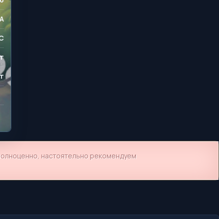
A
C
т
т
 полноценно, настоятельно рекомендуем