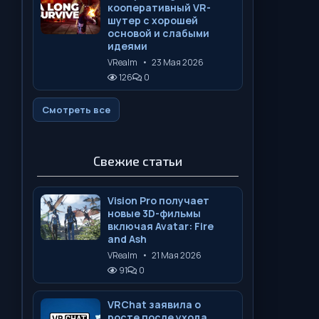
кооперативный VR-
шутер с хорошей
основой и слабыми
идеями
VRealm
•
23 Мая 2026
126
0
Смотреть все
Свежие статьи
Vision Pro получает
новые 3D-фильмы
включая Avatar: Fire
and Ash
VRealm
•
21 Мая 2026
91
0
VRChat заявила о
росте после ухода