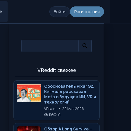
ры
Войти
Регистрация
VReddit свежее
Сооснователь Pixar Эд
Кэтмелл рассказал
Meta о будущем ИИ, VR и
технологий
VRealm
•
29 Мая 2026
116
0
Обзор A Long Survive —