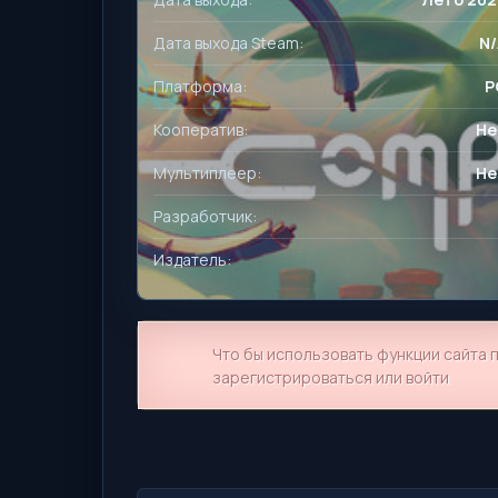
Дата выхода Steam:
N/
Платформа:
P
Кооператив:
Не
Мультиплеер:
Не
Разработчик:
Издатель:
Что бы использовать функции сайта
зарегистрироваться или войти