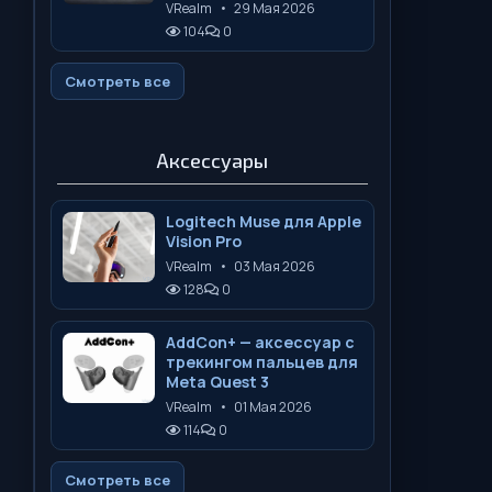
VRealm
•
29 Мая 2026
104
0
Смотреть все
Аксессуары
Logitech Muse для Apple
Vision Pro
VRealm
•
03 Мая 2026
128
0
AddCon+ — аксессуар с
трекингом пальцев для
Meta Quest 3
VRealm
•
01 Мая 2026
114
0
Смотреть все