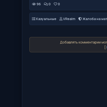
96
0
0
Казуальные
VRealm
Жалоба на ма
Добавлять комментарии мог
[