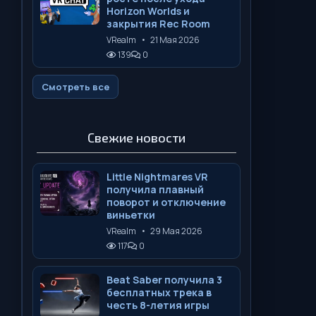
Horizon Worlds и
закрытия Rec Room
VRealm
•
21 Мая 2026
139
0
Смотреть все
Свежие новости
Little Nightmares VR
получила плавный
поворот и отключение
виньетки
VRealm
•
29 Мая 2026
117
0
Beat Saber получила 3
бесплатных трека в
честь 8-летия игры