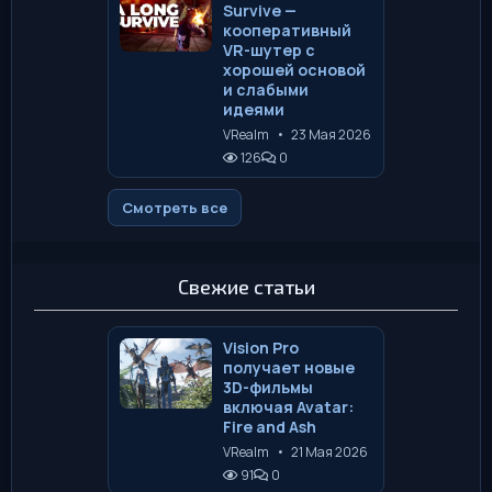
Survive —
кооперативный
VR-шутер с
хорошей основой
и слабыми
идеями
VRealm
•
23 Мая 2026
126
0
Смотреть все
Свежие статьи
Vision Pro
получает новые
3D-фильмы
включая Avatar:
Fire and Ash
VRealm
•
21 Мая 2026
91
0