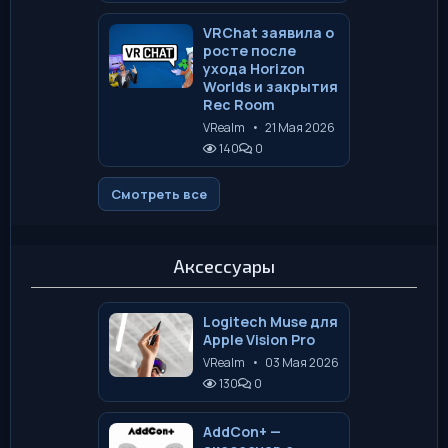
VRChat заявила о
росте после
ухода Horizon
Worlds и закрытия
Rec Room
VRealm
•
21 Мая 2026
140
0
Смотреть все
Аксессуары
Logitech Muse для
Apple Vision Pro
VRealm
•
03 Мая 2026
130
0
AddCon+ —