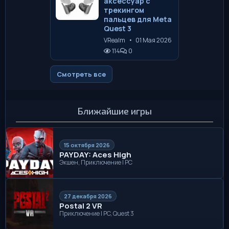
аксессуар с
трекингом
пальцев для Meta
Quest 3
VRealm
•
01 Мая 2026
114
0
Смотреть все
Ближайшие игры
15 октября 2026
PAYDAY: Aces High
Экшен, Приключение | PC
27 декабря 2026
Postal 2 VR
Приключение | PC, Quest 3