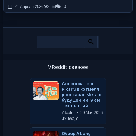
21 Апреля 2026
58
0
VReddit свежее
Сооснователь
Pixar Эд Кэтмелл
рассказал Meta о
будущем ИИ, VR и
технологий
VRealm
•
29 Мая 2026
116
0
Обзор A Long