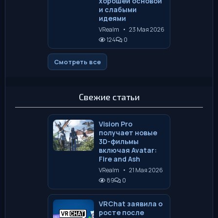
хорошей основой
и слабыми
идеями
VRealm
•
23 Мая 2026
124
0
Смотреть все
Свежие статьи
Vision Pro
получает новые
3D-фильмы
включая Avatar:
Fire and Ash
VRealm
•
21 Мая 2026
89
0
VRChat заявила о
росте после