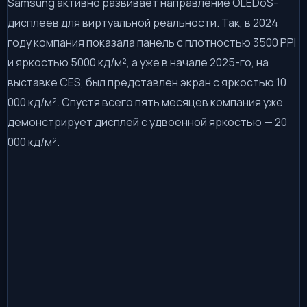
Samsung активно развивает направление OLEDoS-
дисплеев для виртуальной реальности. Так, в 2024
году компания показала панель с плотностью 3500 PPI
и яркостью 5000 кд/м², а уже в начале 2025-го, на
выставке CES, был представлен экран с яркостью 10
000 кд/м². Спустя всего пять месяцев компания уже
демонстрирует дисплей с удвоенной яркостью — 20
000 кд/м².
👍
👎
😂
😱
😡
0
0
0
0
0
😢
0