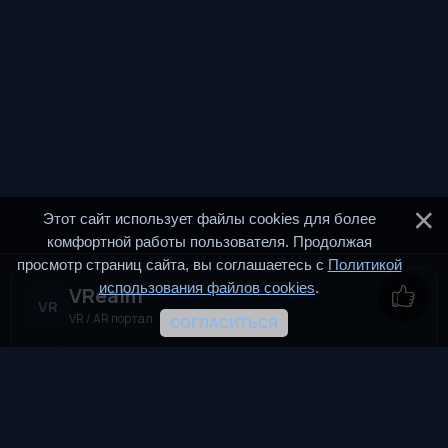
Этот сайт использует файлы cookies для более
комфортной работы пользователя. Продолжая
просмотр страниц сайта, вы соглашаетесь с
Политикой
использования файлов cookies
.
VRealm
VR
VR / AR портал
СОГЛАСИТЬСЯ
VRealm.ru — информационный портал, посвящённый
технологиям виртуальной и дополненной реальности (VR и
AR). Мы создаём пространство для всех, кто
интересуется современными иммерсивными
технологиями.