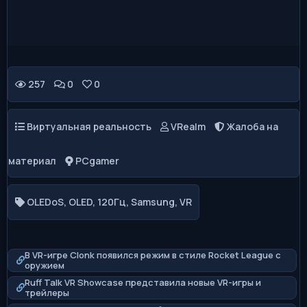
257
0
0
Виртуальная реальность
VRealm
Жалоба на
материал
PCgamer
OLEDoS
,
OLED
,
120Гц
,
Samsung
,
VR
В VR-игре Clonk появился режим в стиле Rocket League с
оружием
Ruff Talk VR Showcase представила новые VR-игры и
трейлеры