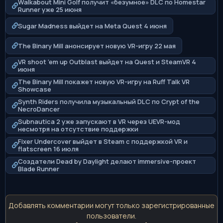
Walkabout Mini Golf получит «безумное» DLC по Homestar
Runner уже 25 июня
Sugar Madness выйдет на Meta Quest 4 июня
The Binary Mill анонсирует новую VR-игру 22 мая
VR shoot ’em up Outblast выйдет на Quest и SteamVR 4
июня
The Binary Mill покажет новую VR-игру на Ruff Talk VR
Showcase
Synth Riders получила музыкальный DLC по Crypt of the
NecroDancer
Subnautica 2 уже запускают в VR через UEVR-мод
несмотря на отсутствие поддержки
Fixer Undercover выйдет в Steam с поддержкой VR и
flatscreen 16 июля
Создатели Dead by Daylight делают immersive-проект
Blade Runner
Добавлять комментарии могут только зарегистрированные
пользователи.