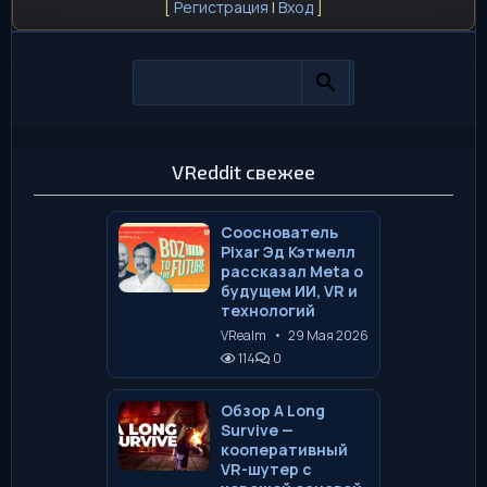
[
Регистрация
|
Вход
]
VReddit свежее
Сооснователь
Pixar Эд Кэтмелл
рассказал Meta о
будущем ИИ, VR и
технологий
VRealm
•
29 Мая 2026
114
0
Обзор A Long
Survive —
кооперативный
VR-шутер с