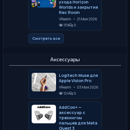
ухода Horizon
Worlds и закрытия
Rec Room
VRealm
•
21 Мая 2026
139
0
Смотреть все
Аксессуары
Logitech Muse для
Apple Vision Pro
VRealm
•
03 Мая 2026
124
0
AddCon+ —
аксессуар с
трекингом
пальцев для Meta
Quest 3