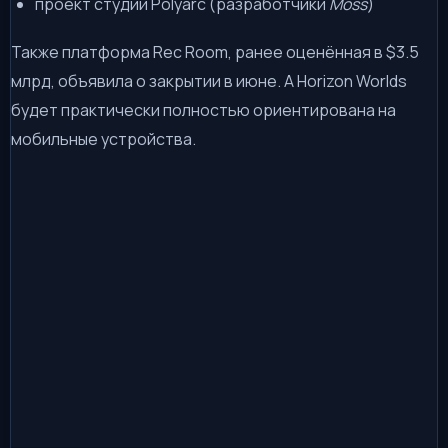
проект студии Polyarc (разработчики
Moss
)
Также платформа Rec Room, ранее оценённая в $3.5
млрд, объявила о закрытии в июне. А Horizon Worlds
будет практически полностью ориентирована на
мобильные устройства.
👍
👎
😂
😱
😡
0
0
0
0
0
😢
0