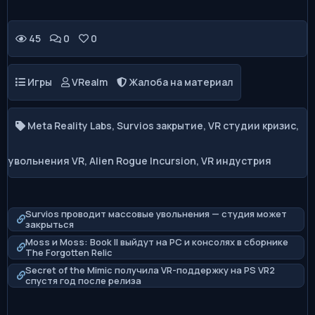
45
0
0
Игры
VRealm
Жалоба на материал
Meta Reality Labs
,
Survios закрытие
,
VR студии кризис
,
увольнения VR
,
Alien Rogue Incursion
,
VR индустрия
Survios проводит массовые увольнения — студия может
закрыться
Moss и Moss: Book II выйдут на PC и консолях в сборнике
The Forgotten Relic
Secret of the Mimic получила VR-поддержку на PS VR2
спустя год после релиза