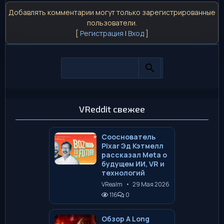
Добавлять комментарии могут только зарегистрированные
пользователи.
[
Регистрация
|
Вход
]
VReddit свежее
Сооснователь
Pixar Эд Кэтмелл
рассказал Meta о
будущем ИИ, VR и
технологий
VRealm
•
29 Мая 2026
116
0
Обзор A Long