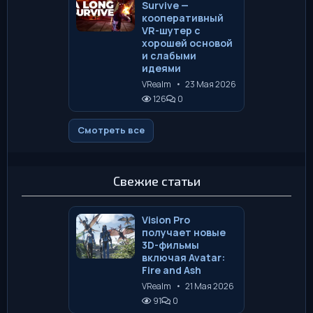
Survive —
кооперативный
VR-шутер с
хорошей основой
и слабыми
идеями
VRealm
•
23 Мая 2026
126
0
Смотреть все
Свежие статьи
Vision Pro
получает новые
3D-фильмы
включая Avatar:
Fire and Ash
VRealm
•
21 Мая 2026
91
0