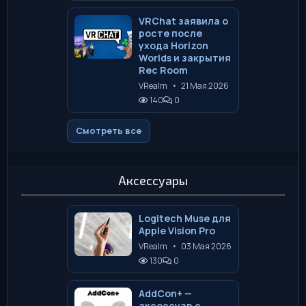
VRChat заявила о
росте после
ухода Horizon
Worlds и закрытия
Rec Room
VRealm
•
21 Мая 2026
140
0
Смотреть все
Аксессуары
Logitech Muse для
Apple Vision Pro
VRealm
•
03 Мая 2026
130
0
AddCon+ —
аксессуар с