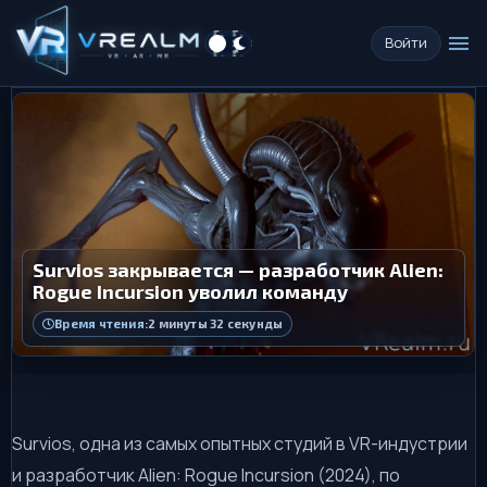
menu
Войти
Survios закрывается — разработчик Alien:
Rogue Incursion уволил команду
Время чтения:
2 минуты 32 секунды
Survios, одна из самых опытных студий в VR-индустрии
и разработчик Alien: Rogue Incursion (2024), по