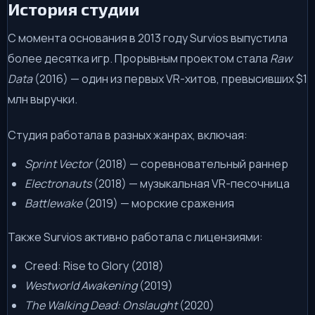
История студии
С момента основания в 2013 году Survios выпустила
более десятка игр. Прорывным проектом стала
Raw
Data
(2016) — один из первых VR-хитов, превысивших $1
млн выручки.
Студия работала в разных жанрах, включая:
Sprint Vector
(2018) — соревновательный раннер
Electronauts
(2018) — музыкальная VR-песочница
Battlewake
(2019) — морские сражения
Также Survios активно работала с лицензиями:
Creed: Rise to Glory (2018)
Westworld Awakening
(2019)
The Walking Dead: Onslaught
(2020)