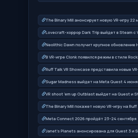
The Binary Mill анонсирует новую VR-игру 22 
Lovecraft-хоррор Dark Trip выйдет в Steam с
Neolithic Dawn получит крупное обновление H
В VR-игре Clonk появился режим в стиле Roc
Ruff Talk VR Showcase представила новые VR
Sugar Madness выйдет на Meta Quest 4 июня
VR shoot ’em up Outblast выйдет на Quest и 
The Binary Mill покажет новую VR-игру на Ruf
Meta Connect 2026 пройдёт 23–24 сентября
Janet’s Planets анонсирована для Quest 3 и