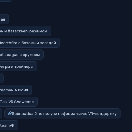
мая
 VR и flatscreen-режимом
earthfire с базами и погодой
ket League с оружием
-игры и трейлеры
SteamVR 4 июня
f Talk VR Showcase
Subnautica 2 не получит официальную VR-поддержку
 SteamVR