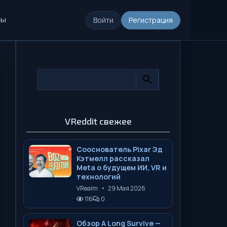
ры
Войти
Регистрация
VReddit свежее
Сооснователь Pixar Эд
Кэтмелл рассказал
Meta о будущем ИИ, VR и
технологий
VRealm
•
29 Мая 2026
116
0
Обзор A Long Survive —