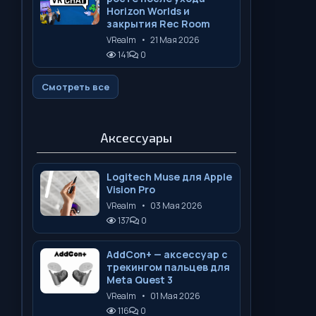
Horizon Worlds и
закрытия Rec Room
VRealm
•
21 Мая 2026
141
0
Смотреть все
Аксессуары
Logitech Muse для Apple
Vision Pro
VRealm
•
03 Мая 2026
137
0
AddCon+ — аксессуар с
трекингом пальцев для
Meta Quest 3
VRealm
•
01 Мая 2026
116
0