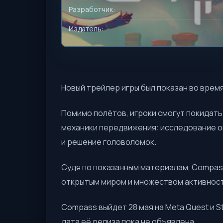
Разработчик:
Издатель:
Новый трейлер игры был показан во время 
Помимо полётов, игроки смогут покидать 
механики передвижения: исследование о
и решение головоломок.
Судя по показанным материалам, Compa
открытым миром и множеством активнос
Compass выйдет 28 мая на Meta Quest и 
дата её релиза пока не объявлена.