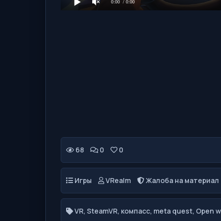
0:00
/ 0:00
👍
👎
0
0
68
0
0
Игры
VRealm
Жалоба на материал
VR
,
SteamVR
,
компасс
,
meta quest
,
Open w