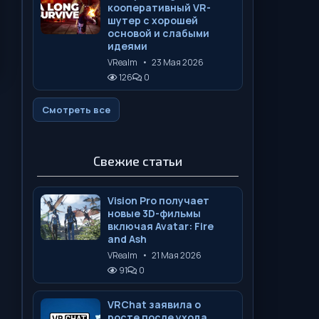
кооперативный VR-
шутер с хорошей
основой и слабыми
идеями
VRealm
•
23 Мая 2026
126
0
Смотреть все
Свежие статьи
Vision Pro получает
новые 3D-фильмы
включая Avatar: Fire
and Ash
VRealm
•
21 Мая 2026
91
0
VRChat заявила о
росте после ухода