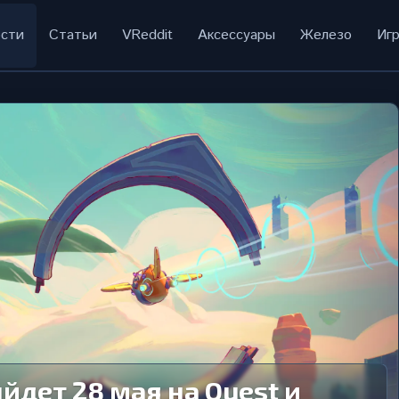
сти
Статьи
VReddit
Аксессуары
Железо
Иг
йдет 28 мая на Quest и