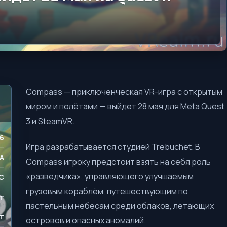
Compass — приключенческая VR-игра с открытым
миром и полётами — выйдет 28 мая для Meta Quest
3 и SteamVR.
6
Игра разрабатывается студией Trebuchet. В
A
Compass игроку предстоит взять на себя роль
«разведчика», управляющего улучшаемым
C
грузовым кораблём, путешествующим по
т
пастельным небесам среди облаков, летающих
т
островов и опасных аномалий.