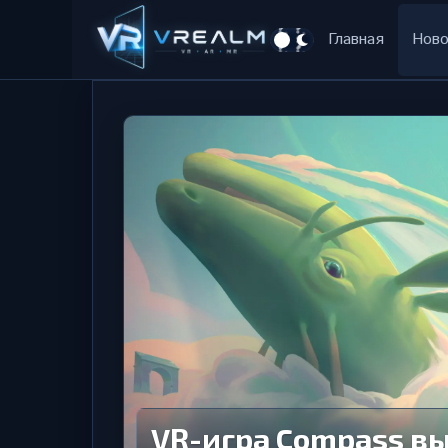
Главная
Ново
VR-игра Compass вы