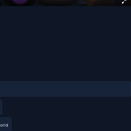
😂
😱
😡
😢
0
0
0
0
orld