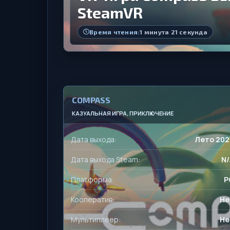
SteamVR
Время чтения:
1 минута 21 секунда
COMPASS
КАЗУАЛЬНАЯ ИГРА, ПРИКЛЮЧЕНИЕ
Дата выхода:
Лето 202
Дата выхода Steam:
N/
Платформа:
P
Кооператив:
Не
Мультиплеер:
Не