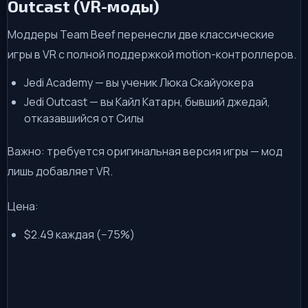
Outcast (VR-моды)
Моддеры Team Beef перенесли две классические
игры в VR с полной поддержкой motion-контроллеров.
Jedi Academy — вы ученик Люка Скайуокера
Jedi Outcast — вы Кайл Катарн, бывший джедай,
отказавшийся от Силы
Важно: требуется оригинальная версия игры — мод
лишь добавляет VR.
Цена:
$2.49 каждая (−75%)