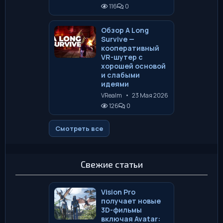
116
0
Обзор A Long
Survive —
кооперативный
VR-шутер с
хорошей основой
и слабыми
идеями
VRealm
•
23 Мая 2026
126
0
Смотреть все
Свежие статьи
Vision Pro
получает новые
3D-фильмы
включая Avatar: