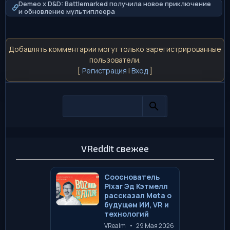
Demeo x D&D: Battlemarked получила новое приключение
и обновление мультиплеера
Добавлять комментарии могут только зарегистрированные
пользователи.
[
Регистрация
|
Вход
]
VReddit свежее
Сооснователь
Pixar Эд Кэтмелл
рассказал Meta о
будущем ИИ, VR и
технологий
VRealm
•
29 Мая 2026