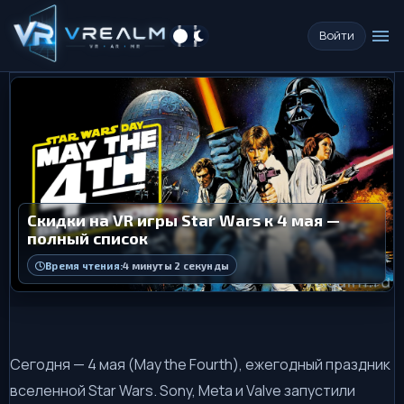
menu
Войти
Скидки на VR игры Star Wars к 4 мая —
полный список
Время чтения:
4 минуты 2 секунды
Сегодня — 4 мая (May the Fourth), ежегодный праздник
вселенной Star Wars. Sony, Meta и Valve запустили