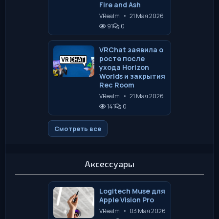
Fire and Ash
VRealm
•
21 Мая 2026
91
0
VRChat заявила о
росте после
ухода Horizon
Worlds и закрытия
Rec Room
VRealm
•
21 Мая 2026
141
0
Смотреть все
Аксессуары
Logitech Muse для
Apple Vision Pro
VRealm
•
03 Мая 2026