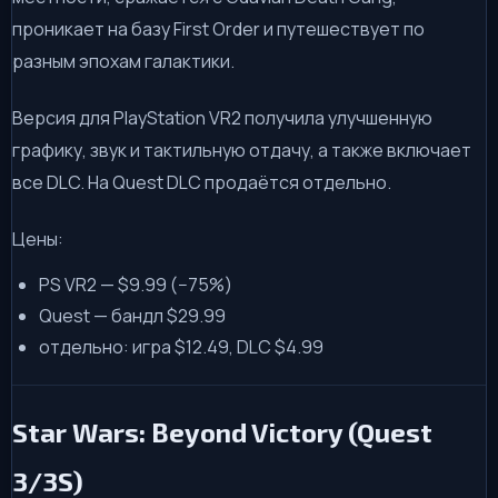
проникает на базу First Order и путешествует по
разным эпохам галактики.
Версия для PlayStation VR2 получила улучшенную
графику, звук и тактильную отдачу, а также включает
все DLC. На Quest DLC продаётся отдельно.
Цены:
PS VR2 — $9.99 (−75%)
Quest — бандл $29.99
отдельно: игра $12.49, DLC $4.99
Star Wars: Beyond Victory (Quest
3/3S)