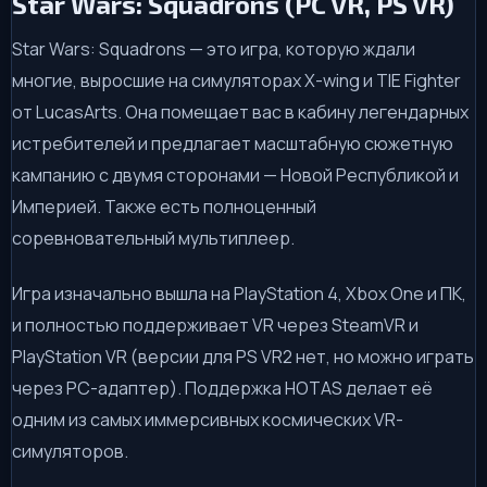
Star Wars: Squadrons (PC VR, PS VR)
Star Wars: Squadrons — это игра, которую ждали
многие, выросшие на симуляторах X-wing и TIE Fighter
от LucasArts. Она помещает вас в кабину легендарных
истребителей и предлагает масштабную сюжетную
кампанию с двумя сторонами — Новой Республикой и
Империей. Также есть полноценный
соревновательный мультиплеер.
Игра изначально вышла на PlayStation 4, Xbox One и ПК,
и полностью поддерживает VR через SteamVR и
PlayStation VR (версии для PS VR2 нет, но можно играть
через PC-адаптер). Поддержка HOTAS делает её
одним из самых иммерсивных космических VR-
симуляторов.