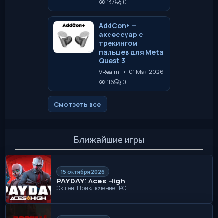
137
0
AddCon+ —
аксессуар с
трекингом
пальцев для Meta
Quest 3
VRealm
•
01 Мая 2026
116
0
Смотреть все
Ближайшие игры
15 октября 2026
PAYDAY: Aces High
Экшен, Приключение | PC