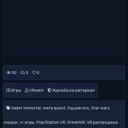
👍
👎
😂
😱
😡
0
0
0
0
0
😢
0
50
0
0
Игры
VRealm
Жалоба на материал
Vader Immortal
,
meta quest
,
Squadrons
,
Star wars
,
скидки
,
vr игры
,
PlayStation VR
,
SteamVR
,
VR распродажа