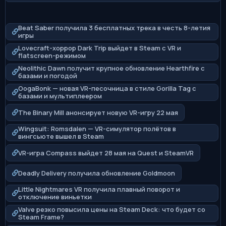
Beat Saber получила 3 бесплатных трека в честь 8-летия
игры
Lovecraft-хоррор Dark Trip выйдет в Steam с VR и
flatscreen-режимом
Neolithic Dawn получит крупное обновление Hearthfire с
базами и погодой
OogaBonk — новая VR-песочница в стиле Gorilla Tag с
базами и мультиплеером
The Binary Mill анонсирует новую VR-игру 22 мая
Wingsuit: Romsdalen — VR-симулятор полётов в
вингсьюте вышел в Steam
VR-игра Compass выйдет 28 мая на Quest и SteamVR
Deadly Delivery получила обновление Goldmoon
Little Nightmares VR получила плавный поворот и
отключение виньетки
Valve резко повысила цены на Steam Deck: что будет со
Steam Frame?