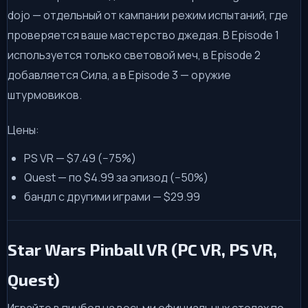
dojo — отдельный от кампании режим испытаний, где
проверяется ваше мастерство джедая. В Episode 1
используется только световой меч, в Episode 2
добавляется Сила, а в Episode 3 — оружие
штурмовиков.
Цены:
PS VR — $7.49 (−75%)
Quest — по $4.99 за эпизод (−50%)
бандл с другими играми — $29.99
Star Wars Pinball VR (PC VR, PS VR,
Quest)
Играйте в пинбол на восьми официальных столах по